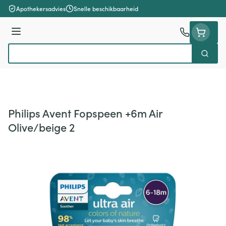
Ga naar de inhoud
Apothekersadvies
Snelle beschikbaarheid
Menu
Zoek
Product, merk, categorie...
Philips Avent Fopspeen +6m Air
Olive/beige 2