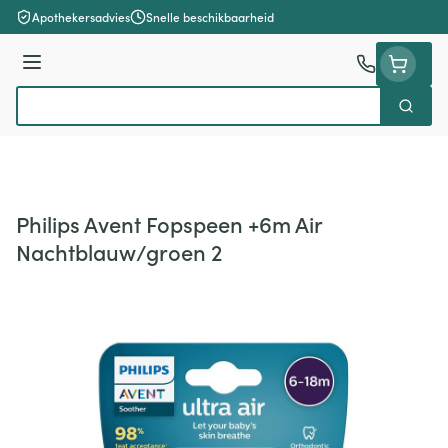
Ga naar de inhoud
Apothekersadvies
Snelle beschikbaarheid
Menu
Zoek
Product, merk, categorie...
Philips Avent Fopspeen +6m Air
Nachtblauw/groen 2