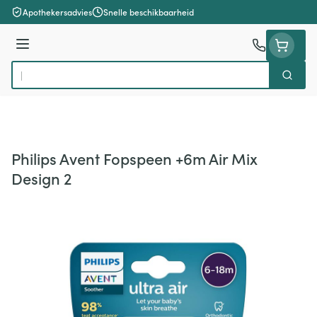
Ga naar de inhoud
Apothekersadvies
Snelle beschikbaarheid
Menu
Zoek
Product, merk, categorie...
Philips Avent Fopspeen +6m Air Mix
Design 2