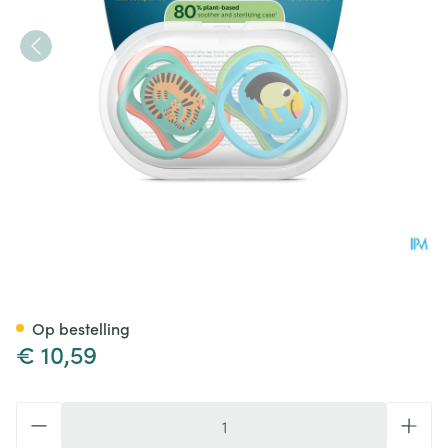
Philips Avent Fopspeen +6m A
Op bestelling
€ 10,59
Aantal