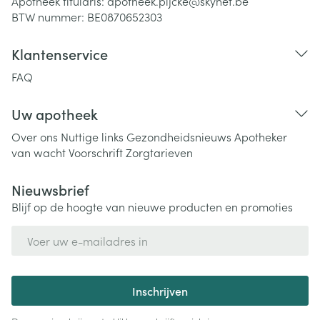
Apotheek titularis:
apotheek.pijcke@skynet.be
BTW nummer:
BE0870652303
Klantenservice
FAQ
Uw apotheek
Over ons
Nuttige links
Gezondheidsnieuws
Apotheker
van wacht
Voorschrift
Zorgtarieven
Nieuwsbrief
Blijf op de hoogte van nieuwe producten en promoties
E-mail adres
Inschrijven