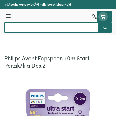
Ga naar de inhoud
Apothekersadvies
Snelle beschikbaarheid
Menu
Zoek
Product, merk, categorie...
Philips Avent Fopspeen +0m Start
Perzik/lila Des.2