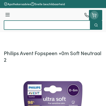
Ga naar de inhoud
Apothekersadvies
Snelle beschikbaarheid
Menu
Zoek
Product, merk, categorie...
Philips Avent Fopspeen +0m Soft Neutraal
2