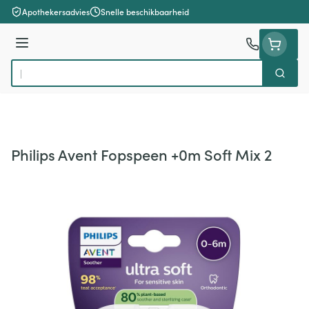
Ga naar de inhoud
Apothekersadvies
Snelle beschikbaarheid
Menu
Zoek
Product, merk, categorie...
Philips Avent Fopspeen +0m Soft Mix 2