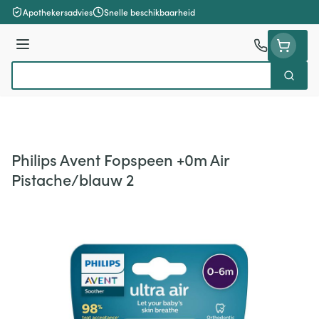
Ga naar de inhoud
Apothekersadvies
Snelle beschikbaarheid
Menu
Zoek
Product, merk, categorie...
Philips Avent Fopspeen +0m Air
Pistache/blauw 2