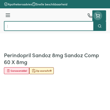
Ga naar de inhoud
Apothekersadvies
Snelle beschikbaarheid
Menu
Zoek
Product, merk, categorie...
Perindopril Sandoz 8mg Sandoz Comp
60 X 8mg
Geneesmiddel
Op voorschrift