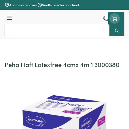
Ga naar de inhoud
Apothekersadvies
Snelle beschikbaarheid
Menu
Zoek
Product, merk, categorie...
Peha Haft Latexfree 4cmx 4m 1 3000380