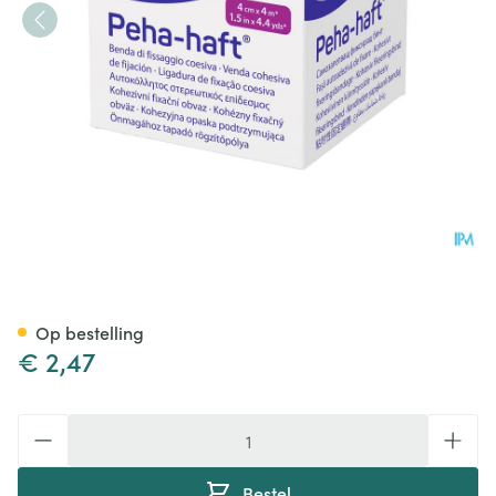
Peha Haft Latexfree 4cmx 4m
Op bestelling
€ 2,47
Aantal
Bestel