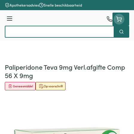
Ga naar de inhoud
Apothekersadvies
Snelle beschikbaarheid
Menu
Zoek
Product, merk, categorie...
Paliperidone Teva 9mg Verl.afgifte Comp
56 X 9mg
Geneesmiddel
Op voorschrift