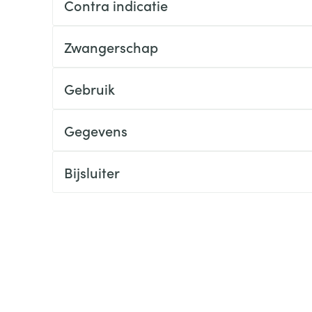
Contra indicatie
ging
Supplementen
Insectenwe
Mondmaskers
middelen
Zwangerschap
ssen
 -
Gebruik
id
d
Gegevens
Bijsluiter
Zelfbruiner
Scheren