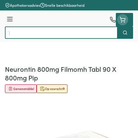
Ga naar de inhoud
Apothekersadvies
Snelle beschikbaarheid
Menu
Zoek
Product, merk, categorie...
Neurontin 800mg Filmomh Tabl 90 X
800mg Pip
Geneesmiddel
Op voorschrift