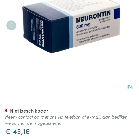
Neurontin 800mg Filmomh Ta
Niet beschikbaar
Neem contact op met ons via telefoon of e-mail, dan bekijken
we samen de mogelijkheden.
€ 43,16