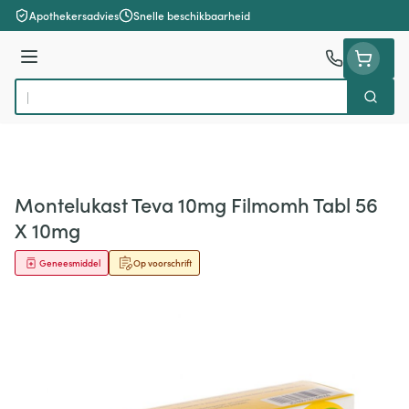
Ga naar de inhoud
Apothekersadvies
Snelle beschikbaarheid
Menu
Zoek
Product, merk, categorie...
Montelukast Teva 10mg Filmomh Tabl 56
X 10mg
Geneesmiddel
Op voorschrift