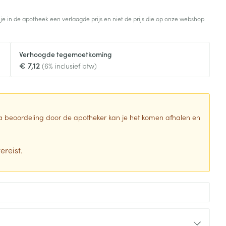
Toon meer
 je in de apotheek een verlaagde prijs en niet de prijs die op onze webshop
Diagnosetesten en
stress
Vlooien en teken
meetapparatuur
Oren
Mond en keel
Verhoogde tegemoetkoming
Alcoholtest
g
Oordopjes
Zuigtabletten
€ 7,12
(6% inclusief btw)
herapie -
Mond, muil of snavel
Bloeddrukmeter
ls
en -druppels
Oorreiniging
Spray - oplossing
Cholesteroltest
zen
Oordruppels
Hartslagmeter
ulpmiddelen
 Na beoordeling door de apotheker kan je het komen afhalen en
Toon meer
ereist.
erming
Hygiëne
Ergonomie
ning en -
Aambeien
s
Bad en douche
Ademhaling en zuurstof
je
Badkamer