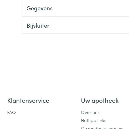
Gegevens
ging
Supplementen
Insectenwe
Mondmaskers
middelen
ssen
Bijsluiter
 -
id
d
Zelfbruiner
Scheren
Klantenservice
Uw apotheek
FAQ
Over ons
Nuttige links
Gezondheidsnieuws