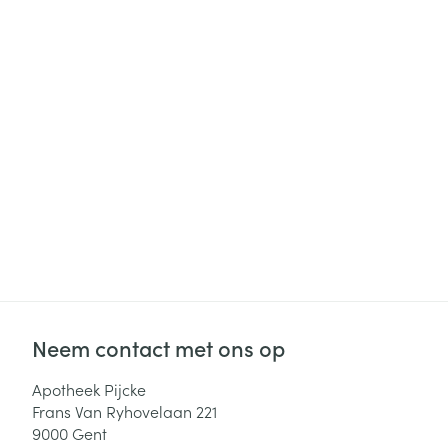
Haar
Gezichtsverzor
Pillendozen en
accessoires
Pigmentstoorni
Gevoelige huid
geïrriteerde hu
Gemengde hui
Doffe huid
Toon meer
Snurken
Neem contact met ons op
Apotheek Pijcke
Frans Van Ryhovelaan 221
9000
Gent