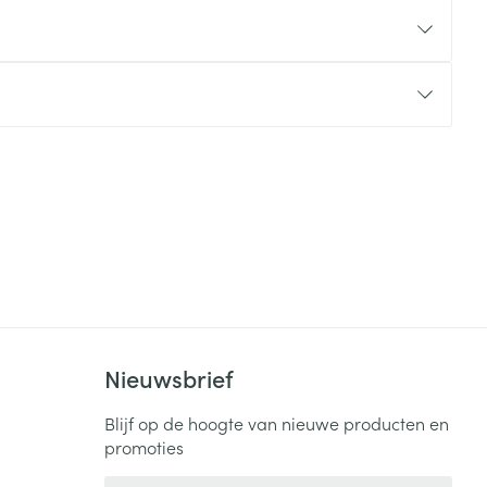
rende
Parfums en
geurproducten
CBD
Nieuwsbrief
Blijf op de hoogte van nieuwe producten en
promoties
E-mail adres