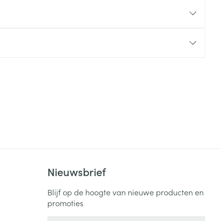
rende
Parfums en
geurproducten
CBD
Nieuwsbrief
Blijf op de hoogte van nieuwe producten en
promoties
E-mail adres