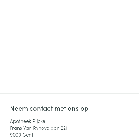
Haar
Gezichtsverzor
Pillendozen en
accessoires
Pigmentstoorni
Gevoelige huid
geïrriteerde hu
Gemengde hui
Doffe huid
Toon meer
Snurken
Neem contact met ons op
Apotheek Pijcke
Frans Van Ryhovelaan 221
9000
Gent