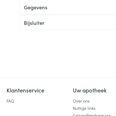
Gegevens
ging
Supplementen
Insectenwe
Mondmaskers
middelen
ssen
Bijsluiter
 -
id
d
Zelfbruiner
Scheren
Klantenservice
Uw apotheek
FAQ
Over ons
Nuttige links
Gezondheidsnieuws