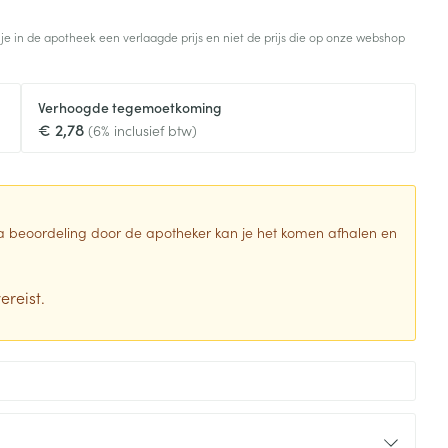
Toon meer
 je in de apotheek een verlaagde prijs en niet de prijs die op onze webshop
Diagnosetesten en
stress
Vlooien en teken
meetapparatuur
Oren
Mond en keel
Verhoogde tegemoetkoming
Alcoholtest
g
Oordopjes
Zuigtabletten
€ 2,78
(6% inclusief btw)
herapie -
Mond, muil of snavel
Bloeddrukmeter
ls
en -druppels
Oorreiniging
Spray - oplossing
Cholesteroltest
zen
Oordruppels
Hartslagmeter
ulpmiddelen
 Na beoordeling door de apotheker kan je het komen afhalen en
Toon meer
ereist.
erming
Hygiëne
Ergonomie
ning en -
Aambeien
s
Bad en douche
Ademhaling en zuurstof
je
Badkamer