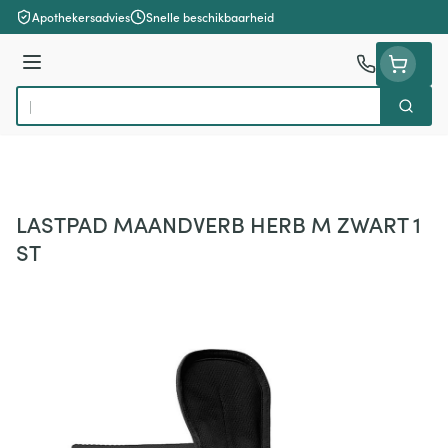
Ga naar de inhoud
Apothekersadvies
Snelle beschikbaarheid
Menu
Zoek
Product, merk, categorie...
LASTPAD MAANDVERB HERB M ZWART 1
ST