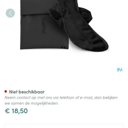
LASTPAD MAANDVERB HERB 
Niet beschikbaar
Neem contact op met ons via telefoon of e-mail, dan bekijken
we samen de mogelijkheden.
€ 18,50