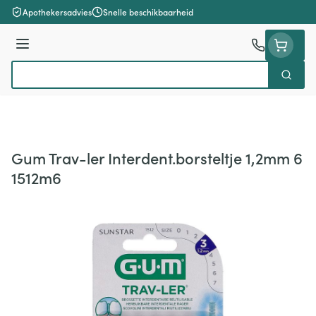
Ga naar de inhoud
Apothekersadvies
Snelle beschikbaarheid
Menu
Zoek
Product, merk, categorie...
Gum Trav-ler Interdent.borsteltje 1,2mm 6
1512m6