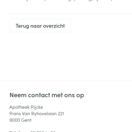
Zuurstof
Eelt
Eksteroog - lik
Ademhalingsste
Terug naar overzicht
Toon meer
Spieren en gew
Specifiek voor
Naalden en spu
Lichaamsverzo
Infecties
Spuiten
Deodorant
Oplossing voor 
Gezichtsverzor
Naalden
Luizen
Neem contact met ons op
Naalden voor i
Apotheek Pijcke
pennaalden
Diagnostica
Frans Van Ryhovelaan 221
Toon meer
9000
Gent