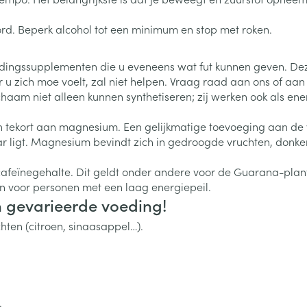
0+ categorie
rd. Beperk alcohol tot een minimum en stop met roken.
Wondzorg
EHBO
lie
ven
Homeopathie
Spieren en gewrichten
Gemoed en 
Neus
Ogen
Ogen
Neus
neeskunde categorie
edingssupplementen die u eveneens wat fut kunnen geven. Deze 
Vilt
Podologie
r u zich moe voelt, zal niet helpen. Vraag raad aan ons of a
Spray
Ooginfecties
Oogspoelin
Tabletten
Handschoenen
Cold - Hot t
Oren
Ogen
 lichaam niet alleen kunnen synthetiseren; zij werken ook als 
 en EHBO categorie
denborstels
Anti allergische en anti
Oogdruppe
warm/koud
Neussprays 
al
Wondhelend
inflammatoire middelen
 tekort aan magnesium. Een gelijkmatige toevoeging aan de v
los
Creme - gel
Verbanddo
Brandwonden
insecten categorie
pluimen
Accessoires
aar ligt. Magnesium bevindt zich in gedroogde vruchten, donk
- antiviraal
Ontzwellende middelen
Droge ogen
Medische h
Toon meer
Glaucoom
afeïnegehalte. Dit geldt onder andere voor de Guarana-plant
Toon meer
ddelen categorie
 voor personen met een laag energiepeil.
Toon meer
en gevarieerde voeding!
uchten (citroen, sinaasappel…).
en
e en
Nagels
Diabetes
Zonnebesch
Stoma
Hart- en bloedvaten
Bloedverdun
elt en
Nagellak
Bloedglucosemeter
Aftersun
Stomazakje
stolling
len
Kalk- en schimmelnagels
Teststrips en naalden
Lippen
Stomaplaat
oires
spray
.