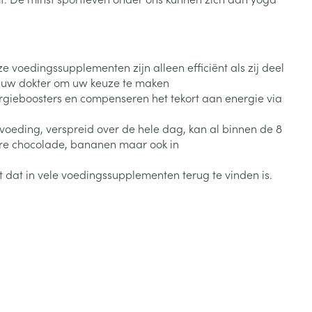
Toon meer
Diagnosetesten en
stress
Vlooien en teken
meetapparatuur
Oren
Mond en keel
voedingssupplementen zijn alleen efficiënt als zij deel
an uw dokter om uw keuze te maken
Alcoholtest
g
Oordopjes
Zuigtabletten
herapie -
Mond, muil of snavel
energieboosters en compenseren het tekort aan energie via
Bloeddrukmeter
ls
en -druppels
Oorreiniging
Spray - oplossing
oeding, verspreid over de hele dag, kan al binnen de 8
Cholesteroltest
zen
Oordruppels
ere chocolade, bananen maar ook in
Hartslagmeter
ulpmiddelen
 dat in vele voedingssupplementen terug te vinden is.
Toon meer
erming
Hygiëne
Ergonomie
ning en -
Aambeien
s
Bad en douche
Ademhaling en zuurstof
je
Badkamer