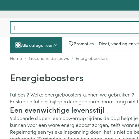
Ga naar de inhoud
Product, merk, categorie...
Promoties
Dieet, voeding en v
Alle categorieën
Home
/
Gezondheidsnieuws
/
Energieboosters
Promoties
Energieboosters
Schoonheid, verzorging
Haar en Hoofd
Afslanken
Zwangerschap
Geheugen
Aromatherapie
Lenzen en brill
Insecten
Maag darm ste
en hygiëne
Toon submenu voor Schoonheid
Kammen - ont
Maaltijdverva
Zwangerschaps
Verstuiver
Lensproducten
Verzorging ins
Maagzuur
Futloos ? Welke energieboosters kunnen we gebruiken ?
Dieet, voeding en
Seksualiteit
Beschadigd ha
Eetlustremmer
Borstvoeding
Essentiële oliën
Brillen
Anti insecten
Lever, galblaas
Er slap en futloos bijlopen kan gebeuren maar mag niet 
vitamines
hoofdirritatie
pancreas
Een evenwichtige levensstijl
Toon submenu voor Dieet, voe
Platte buik
Lichaamsverzo
Complex - com
Teken tang of p
Styling - spray 
Braken
Voldoende slapen: een powernap tijdens de dag helpt je o
Vetverbranders
Vitamines en 
Zwangerschap en
Zware benen
kunnen voor een ware energieboost zorgen, zelfs wanneer 
kinderen
Verzorging
Laxeermiddele
Toon submenu voor Zwangersc
Toon meer
Toon meer
Regelmatig een fysieke inspanning doen: het is niet de b
Oligo-element
Honden
Toon meer
Toon meer
gedurende 30 minuten te laten bewegen, aan uw eigen te