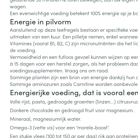
Vitaliteit 50+
wagen.
Toon submenu voor Vitaliteit 5
Een evenwichtige voeding betekent 100% energie op je bo
Thuiszorg
Plantaardige o
Nagels en hoe
Energie in pilvorm
Natuur geneeskunde
Mond
Huid
Toon submenu voor Natuur ge
Aansluitend op deze leefregels bestaan er specifieke vo
Batterijen
uitmaken van een kuur. Een pilletje nemen, enkel wannee
Droge mond
Ontsmetten en
Thuiszorg en EHBO
Toebehoren
Spijsvertering
Vitamines (vooral B1, B2, C) zijn micronutriënten die het
desinfecteren
Toon submenu voor Thuiszorg
Elektrische tan
de voeding.
Steriel materia
Schimmels
Dieren en insecten
Vermoeidheid en een futloos gevoel kunnen wijzen op een
Interdentaal - f
Toon submenu voor Dieren en 
Vacht, huid of 
à 15 dagen voor een herstel zorgen, als het probleem d
Koortsblaasjes 
Kunstgebit
voedingssupplementen. Vraag ons om raad.
Geneesmiddelen
Jeuk
Sommige planten zijn een bron van energie dankzij hun c
Toon meer
Toon submenu voor Geneesmi
Sommige aminozuren zoals Carnitine worden aanbevolen
Energierijke voeding, dat is vooral e
Volle rijst, pasta, gedroogde groenten (linzen...) citrusvr
Voeten en ben
Aerosoltherapi
Donkere chocolade en gedroogd fruit voor magnesium.
zuurstof
Zware benen
Droge voeten, e
Mineraal, magnesiumrijk water.
Aerosol toestel
kloven
Tabletten
Omega-3 (vette vis) voor een ‘morele-boost’.
Aerosol access
Blaren
Creme, gel en 
Een stukje vlees (100 tot 150 gr per dag) rijk aan proteïnen