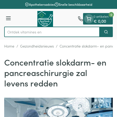
Dia 1 van 1
Ga naar de inhoud
Apothekersadvies
Snelle beschikbaarheid
0
0 artikelen
Menu
€ 0,00
Ontdek vitami
Zoek
Product, merk, categorie...
Home
/
Gezondheidsnieuws
/
Concentratie slokdarm- en pancre
Concentratie slokdarm- en
pancreaschirurgie zal
levens redden