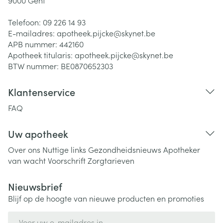
9000
Gent
Telefoon:
09 226 14 93
E-mailadres:
apotheek.pijcke@
skynet.be
APB nummer:
442160
Apotheek titularis:
apotheek.pijcke@skynet.be
BTW nummer:
BE0870652303
Klantenservice
FAQ
Uw apotheek
Over ons
Nuttige links
Gezondheidsnieuws
Apotheker
van wacht
Voorschrift
Zorgtarieven
Nieuwsbrief
Blijf op de hoogte van nieuwe producten en promoties
E-mail adres