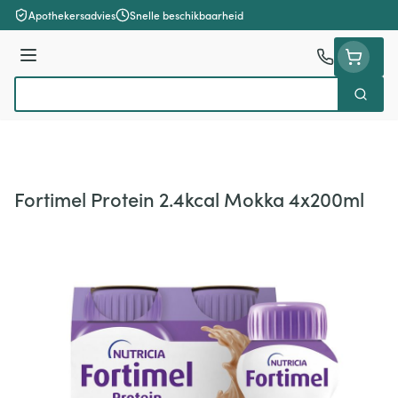
Ga naar de inhoud
Apothekersadvies
Snelle beschikbaarheid
Menu
Zoek
Product, merk, categorie...
Fortimel Protein 2.4kcal Mokka 4x200ml