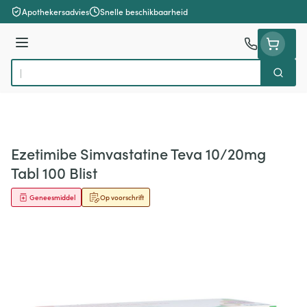
Ga naar de inhoud
Apothekersadvies
Snelle beschikbaarheid
Menu
Zoek
Product, merk, categorie...
Ezetimibe Simvastatine Teva 10/20mg
Tabl 100 Blist
Geneesmiddel
Op voorschrift