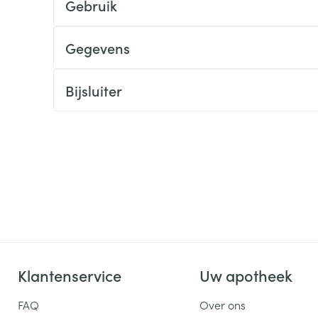
Gebruik
ging
Supplementen
Insectenwe
Mondmaskers
middelen
Gegevens
ssen
 -
Bijsluiter
id
d
Zelfbruiner
Scheren
Klantenservice
Uw apotheek
FAQ
Over ons