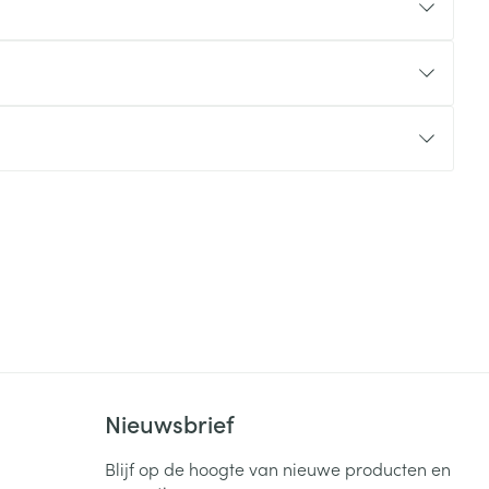
rende
Parfums en
geurproducten
CBD
Nieuwsbrief
Blijf op de hoogte van nieuwe producten en