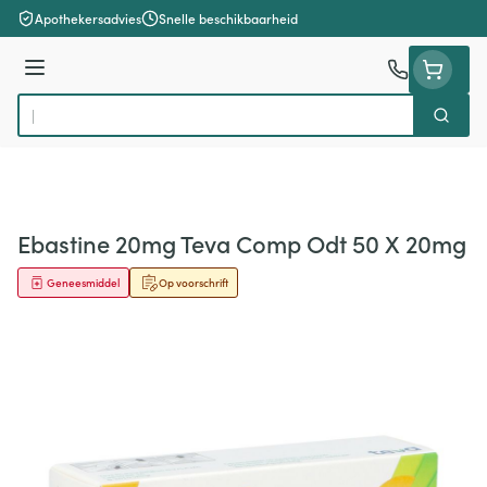
Ga naar de inhoud
Apothekersadvies
Snelle beschikbaarheid
Menu
Zoek
Product, merk, categorie...
Ebastine 20mg Teva Comp Odt 50 X 20mg
Geneesmiddel
Op voorschrift