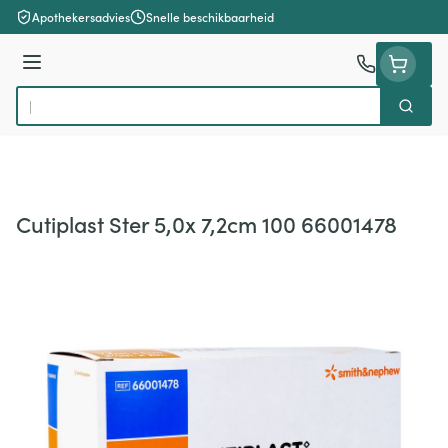
Ga naar de inhoud
Apothekersadvies
Snelle beschikbaarheid
Menu
Zoek
Product, merk, categorie...
Cutiplast Ster 5,0x 7,2cm 100 66001478