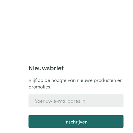
rende
Parfums en
geurproducten
Nieuwsbrief
Blijf op de hoogte van nieuwe producten en
promoties
CBD
E-mail adres
Inschrijven