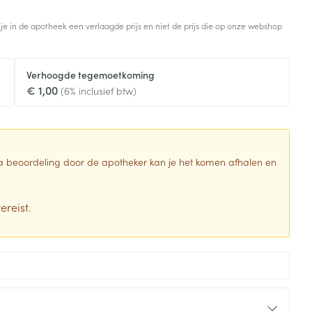
Toon meer
 je in de apotheek een verlaagde prijs en niet de prijs die op onze webshop
Diagnosetesten en
stress
Vlooien en teken
meetapparatuur
Oren
Mond en keel
Verhoogde tegemoetkoming
Alcoholtest
g
Oordopjes
Zuigtabletten
€ 1,00
(6% inclusief btw)
herapie -
Mond, muil of snavel
Bloeddrukmeter
ls
en -druppels
Oorreiniging
Spray - oplossing
Cholesteroltest
zen
Oordruppels
Hartslagmeter
ulpmiddelen
 Na beoordeling door de apotheker kan je het komen afhalen en
Toon meer
ereist.
erming
Hygiëne
Ergonomie
ning en -
Aambeien
s
Bad en douche
Ademhaling en zuurstof
je
Badkamer