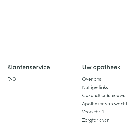
ging
Supplementen
Insectenwe
Mondmaskers
middelen
ssen
 -
id
d
Klantenservice
Uw apotheek
FAQ
Over ons
Nuttige links
Zelfbruiner
Scheren
Gezondheidsnieuws
Apotheker van wacht
Voorschrift
Zorgtarieven