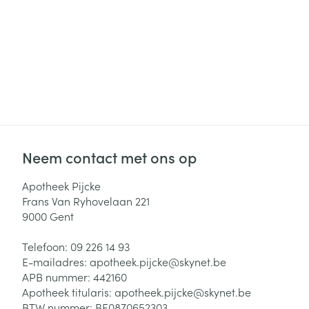
Haar
Gezichtsverzor
Pillendozen en
accessoires
Pigmentstoorni
Gevoelige huid
geïrriteerde hu
Gemengde hui
Doffe huid
Neem contact met ons op
Toon meer
Apotheek Pijcke
Frans Van Ryhovelaan 221
9000
Gent
Snurken
Telefoon:
09 226 14 93
E-mailadres:
apotheek.pijcke@
skynet.be
APB nummer:
442160
Apotheek titularis:
apotheek.pijcke@skynet.be
BTW nummer:
BE0870652303