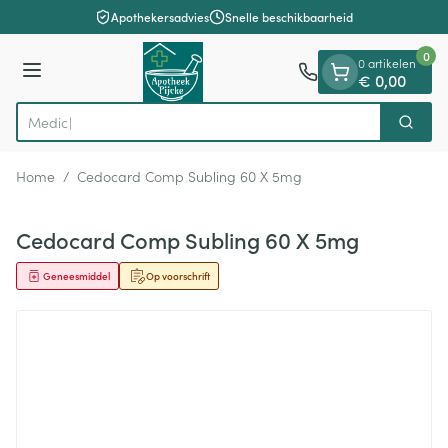
Dia 1 van 1
Ga naar de inhoud
Apothekersadvies
Snelle beschikbaarheid
0
0 artikelen
Menu
€ 0,00
Zoek
Product, merk, categorie...
Home
/
Cedocard Comp Subling 60 X 5mg
Cedocard Comp Subling 60 X 5mg
Geneesmiddel
Op voorschrift