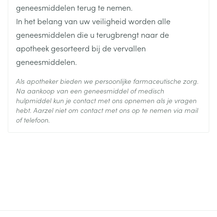
Actieve
geneesmiddelen terug te nemen.
isosorbide dinitraat
aangeraden om de behandeling op te starten met
Ingrediënten
In het belang van uw veiligheid worden alle
lage doseringen om eventuele, zeldzaam
geneesmiddelen die u terugbrengt naar de
optredende hypotensieve reacties te onderkennen.
Behoud
Kamertemperatuur (15°C - 25°C)
apotheek gesorteerd bij de vervallen
Alcohol dient vermeden te worden tijdens de
geneesmiddelen.
behandeling aangezien dit het hypotensieve effect
van Cedocard kan versterken (zie rubriek 4.5).
Als apotheker bieden we persoonlijke farmaceutische zorg.
Na aankoop van een geneesmiddel of medisch
Isosorbidedinitraat kan optreden als een
hulpmiddel kun je contact met ons opnemen als je vragen
fysiologisch antagonist van acetylcholine, histamine
hebt. Aarzel niet om contact met ons op te nemen via mail
of telefoon.
en noradrenaline (norepinefrine). Het is aangeraden
de sublinguale nitraten (Cedocard 5 mg tabletten)
zoveel mogelijk al liggend of zittend in te nemen. Bij
plotse stopzetting van de chronische behandeling
bestaat er gevaar voor ernstige angoraanvallen.
Patiënten die een onderhoudsbehandeling met
Cedocard krijgen, moeten gewaarschuwd worden
dat ze geen fosfodiësterase-inhibitor-bevattende