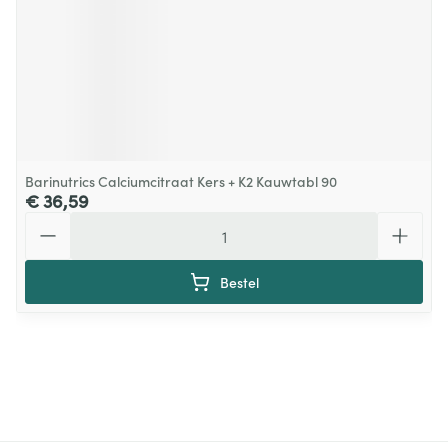
Barinutrics Calciumcitraat Kers + K2 Kauwtabl 90
€ 36,59
Aantal
Bestel