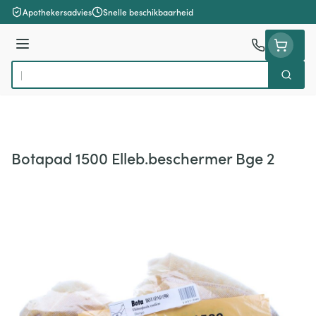
Ga naar de inhoud
Apothekersadvies
Snelle beschikbaarheid
Menu
Zoek
Product, merk, categorie...
Botapad 1500 Elleb.beschermer Bge 2