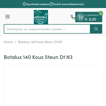
Dia 1 van 1
Ga naar de inhoud
Apothekersadvies
Snelle beschikbaarheid
0
0 artikelen
Menu
€ 0,00
Medicijnen en supplementen zoeken...
Zoek
Product, merk, categorie...
Home
/
Botalux 140 Kous Steun Dt N3
Botalux 140 Kous Steun Dt N3