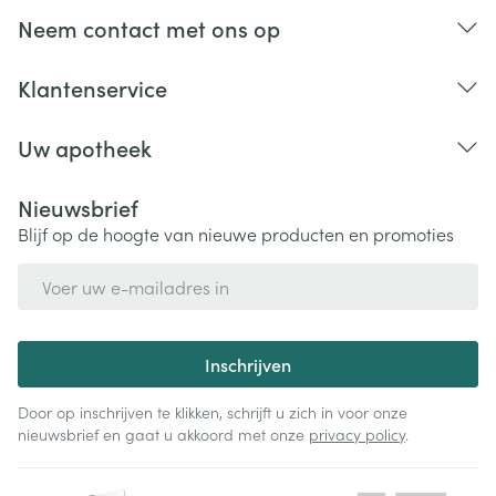
Bij onvakkundig gebruik en eigenmachtig
Neem contact met ons op
aangebrachte veranderingen vervalt elke
aansprakelijkheid.
Klantenservice
Uw apotheek
Nieuwsbrief
Blijf op de hoogte van nieuwe producten en promoties
E-mail adres
Inschrijven
Door op inschrijven te klikken, schrijft u zich in voor onze
nieuwsbrief en gaat u akkoord met onze
privacy policy
.