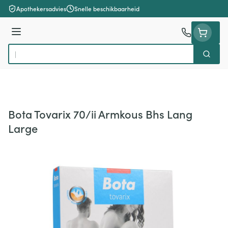
Ga naar de inhoud
Apothekersadvies
Snelle beschikbaarheid
Menu
Zoek
Product, merk, categorie...
Bota Tovarix 70/ii Armkous Bhs Lang
Large