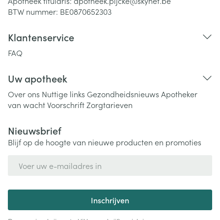
Apotheek titularis:
apotheek.pijcke@skynet.be
BTW nummer:
BE0870652303
Klantenservice
FAQ
Uw apotheek
Over ons
Nuttige links
Gezondheidsnieuws
Apotheker
van wacht
Voorschrift
Zorgtarieven
Nieuwsbrief
Blijf op de hoogte van nieuwe producten en promoties
E-mail adres
Inschrijven