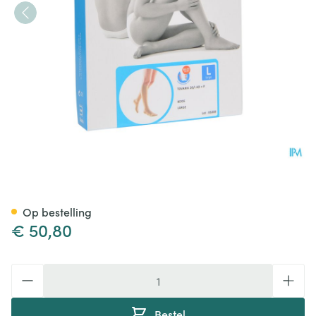
Bota Tovarix 20/i Kous Ad+p 
Op bestelling
€ 50,80
Aantal
Bestel