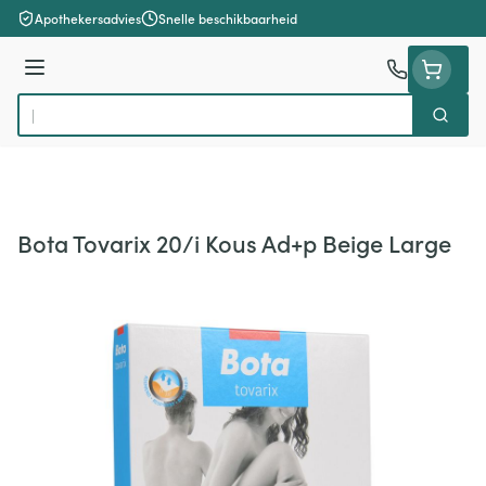
Ga naar de inhoud
Apothekersadvies
Snelle beschikbaarheid
Menu
Zoek
Product, merk, categorie...
Bota Tovarix 20/i Kous Ad+p Beige Large