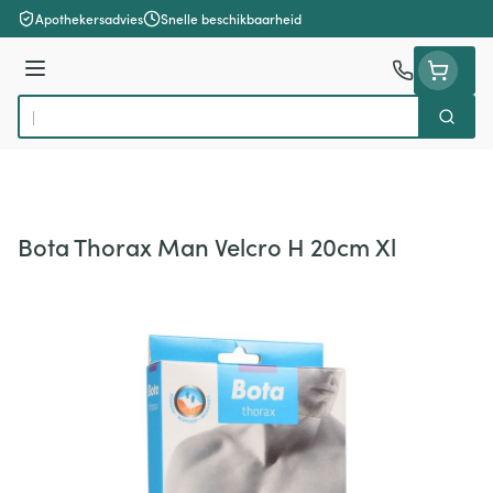
Ga naar de inhoud
Apothekersadvies
Snelle beschikbaarheid
Menu
Zoek
Product, merk, categorie...
Bota Thorax Man Velcro H 20cm Xl