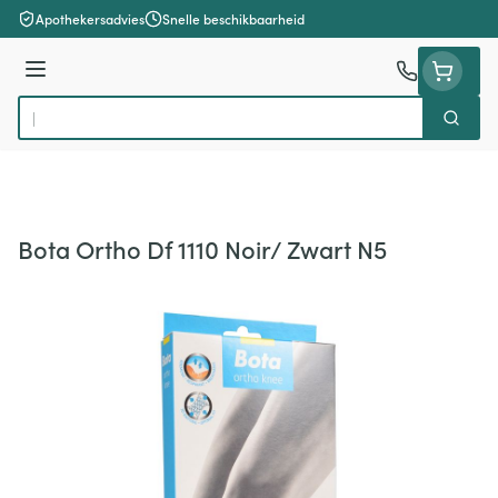
Ga naar de inhoud
Apothekersadvies
Snelle beschikbaarheid
Menu
Zoek
Product, merk, categorie...
Bota Ortho Df 1110 Noir/ Zwart N5