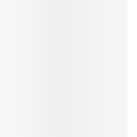
rende
Parfums en
geurproducten
CBD