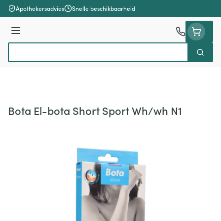
Ga naar de inhoud
Apothekersadvies
Snelle beschikbaarheid
Menu
Zoek
Product, merk, categorie...
Bota El-bota Short Sport Wh/wh N1