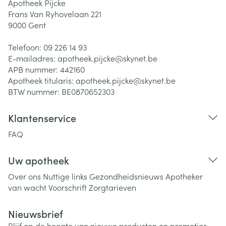
Apotheek Pijcke
Frans Van Ryhovelaan 221
9000
Gent
Telefoon:
09 226 14 93
E-mailadres:
apotheek.pijcke@
skynet.be
APB nummer:
442160
Apotheek titularis:
apotheek.pijcke@skynet.be
BTW nummer:
BE0870652303
Klantenservice
FAQ
Uw apotheek
Over ons
Nuttige links
Gezondheidsnieuws
Apotheker
van wacht
Voorschrift
Zorgtarieven
Nieuwsbrief
Blijf op de hoogte van nieuwe producten en promoties