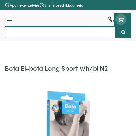
Ga naar de inhoud
Apothekersadvies
Snelle beschikbaarheid
Menu
Zoek
Product, merk, categorie...
Bota El-bota Long Sport Wh/bl N2