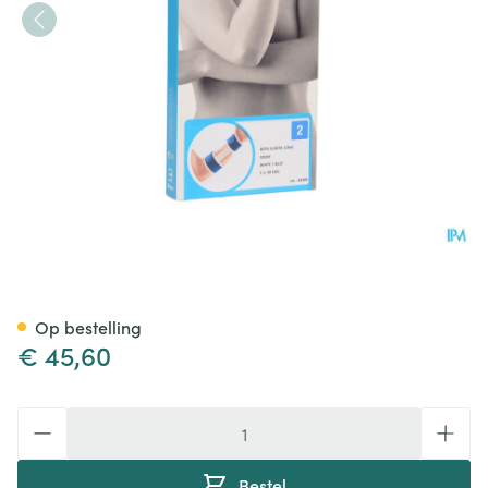
Bota El-bota Long Sport Wh/b
Op bestelling
€ 45,60
Aantal
Bestel