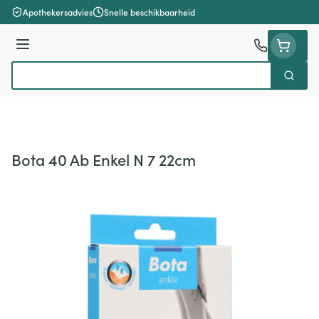
Ga naar de inhoud
Apothekersadvies
Snelle beschikbaarheid
Menu
Zoek
Product, merk, categorie...
Bota 40 Ab Enkel N 7 22cm