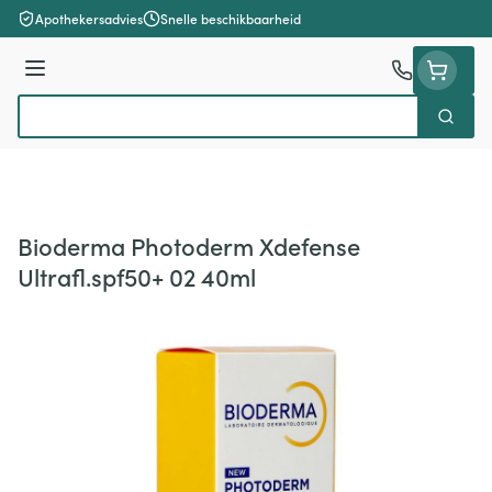
Ga naar de inhoud
Apothekersadvies
Snelle beschikbaarheid
Menu
Zoek
Product, merk, categorie...
Bioderma Photoderm Xdefense
Ultrafl.spf50+ 02 40ml