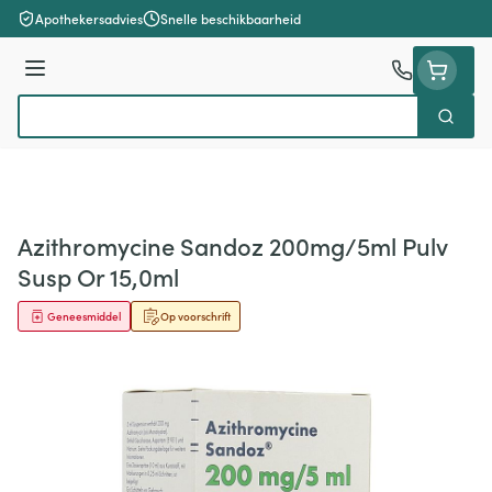
Ga naar de inhoud
Apothekersadvies
Snelle beschikbaarheid
Menu
Zoek
Product, merk, categorie...
Azithromycine Sandoz 200mg/5ml Pulv
Susp Or 15,0ml
Geneesmiddel
Op voorschrift