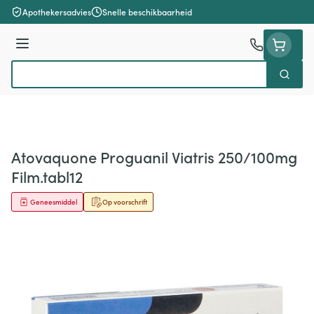
Ga naar de inhoud
Apothekersadvies
Snelle beschikbaarheid
Menu
Zoek
Product, merk, categorie...
Atovaquone Proguanil Viatris 250/100mg
Film.tabl12
Geneesmiddel
Op voorschrift