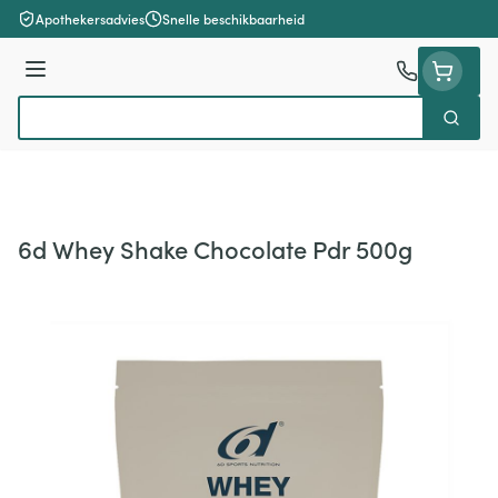
Ga naar de inhoud
Apothekersadvies
Snelle beschikbaarheid
Menu
Zoek
Product, merk, categorie...
6d Whey Shake Chocolate Pdr 500g