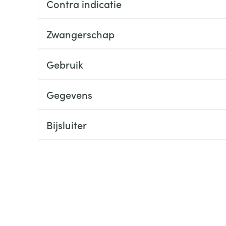
Contra indicatie
ging
Supplementen
Insectenwe
Mondmaskers
middelen
Zwangerschap
ssen
 -
Gebruik
id
d
Gegevens
Bijsluiter
Zelfbruiner
Scheren