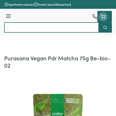
Ga naar de inhoud
Apothekersadvies
Snelle beschikbaarheid
Menu
Zoek
Product, merk, categorie...
Purasana Vegan Pdr Matcha 75g Be-bio-
02