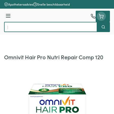
Ga naar de inhoud
Apothekersadvies
Snelle beschikbaarheid
Menu
Zoek
Product, merk, categorie...
Omnivit Hair Pro Nutri Repair Comp 120