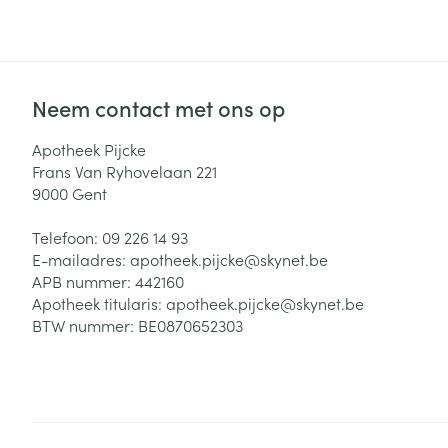
Zuurstof
Eelt
Eksteroog - lik
Ademhalingsste
Toon meer
Neem contact met ons op
Spieren en gew
Apotheek Pijcke
Frans Van Ryhovelaan 221
Specifiek voor
9000
Gent
Naalden en spu
Lichaamsverzo
Telefoon:
09 226 14 93
Infecties
Spuiten
Deodorant
E-mailadres:
apotheek.pijcke@
skynet.be
Oplossing voor 
APB nummer:
442160
Gezichtsverzor
Apotheek titularis:
apotheek.pijcke@skynet.be
Naalden
Luizen
BTW nummer:
BE0870652303
Naalden voor i
pennaalden
Diagnostica
Toon meer