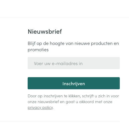
Bed
ng zon
Doorliggen - decubitis
Toon meer
ie
Urinewegen
Nieuwsbrief
id, spanning
Stoppen met roken
Blijf op de hoogte van nieuwe producten en
promoties
 en intieme
Gezichtsreiniging -
ontschminken
n Orthopedie
Instrumenten
E-mail adres
sche
n anticonceptie
Reinigingsmelk, - crème, -
Anti tumor middelen
olie en gel
jn
Inschrijven
Tonic - lotion
zorging
Anesthesie
Micellair water
Door op inschrijven te klikken, schrijft u zich in voor
onze nieuwsbrief en gaat u akkoord met onze
Specifiek voor de ogen
privacy policy
.
t
ie
Diverse geneesmiddelen
Toon meer