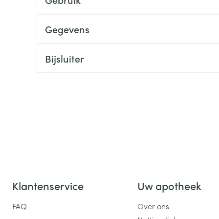
ging
Supplementen
Insectenwe
Mondmaskers
middelen
Gegevens
ssen
 -
Bijsluiter
id
d
Zelfbruiner
Scheren
Klantenservice
Uw apotheek
FAQ
Over ons