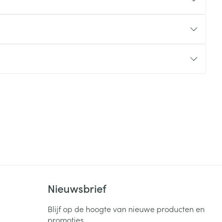
rende
Parfums en
geurproducten
CBD
Nieuwsbrief
Blijf op de hoogte van nieuwe producten en
promoties