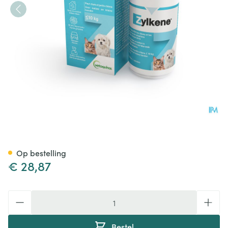
Zylkene 75mg <10kg Caps 30
Op bestelling
€ 28,87
Aantal
Bestel