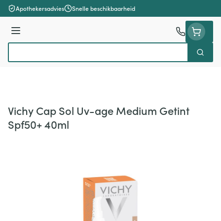
Ga naar de inhoud
Apothekersadvies
Snelle beschikbaarheid
Menu
Zoek
Product, merk, categorie...
Vichy Cap Sol Uv-age Medium Getint
Spf50+ 40ml