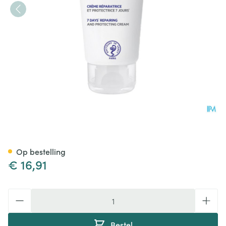
Svr Xerial Fissures & Crevass
Op bestelling
€ 16,91
Aantal
Bestel